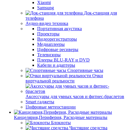
Xiaomi
Samsung
Док-станция для
телефона
Аудио-видео техника
Портативная акустика
Проекторы
Видеорегистраторы
Медиаплееры
Цифровые ресиверы
Телевизоры
Плееры BLU-RAY и DVD
Кабели и адаптеры
Спортивные часы
Очки
виртуальной реальности
Аксессуары для умных часов и фитнес-браслетов
Smart гаджеты
Цифровые метеостанции
Канцелярия,Периферия, Расходные материалы
Блокноты
Чистящие средства