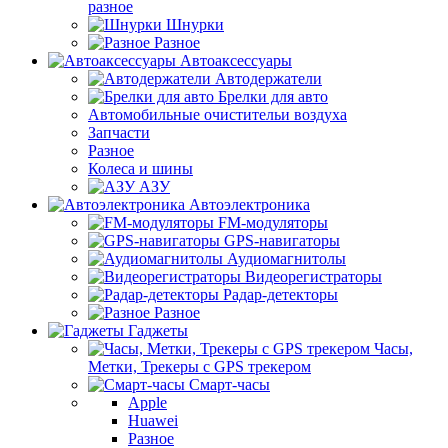
разное
Шнурки
Разное
Автоаксессуары
Автодержатели
Брелки для авто
Автомобильные очистительи воздуха
Запчасти
Разное
Колеса и шины
АЗУ
Автоэлектроника
FM-модуляторы
GPS-навигаторы
Аудиомагнитолы
Видеорегистраторы
Радар-детекторы
Разное
Гаджеты
Часы,
Метки, Трекеры с GPS трекером
Смарт-часы
Apple
Huawei
Разное