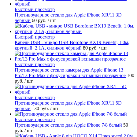
Быстрый просмотр
Противоударное стекло для Apple iPhone XR/11 3D
чёрный
60 руб.
/ шт
Быстрый просмотр
Кабель USB - микро USB Borofone BX19 Benefit, 1.0м,
круглый, 2.1A, силикон чёрный
80 руб.
/ шт
Быстрый просмотр
Противоударное стекло камеры для Apple iPhone 13
Pro/13 Pro Max с фокусировкой вспышки прозрачное
100
руб.
/ шт
Быстрый просмотр
Противоударное стекло для Apple iPhone XR/11 5D
чёрный
130 руб.
/ шт
Быстрый просмотр
Противоударное стекло для Apple iPhone 7/8 белый
50
руб.
/ шт