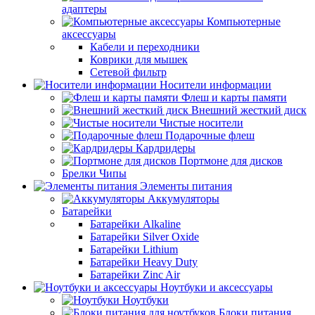
адаптеры
Компьютерные
аксессуары
Кабели и переходники
Коврики для мышек
Сетевой фильтр
Носители информации
Флеш и карты памяти
Внешний жесткий диск
Чистые носители
Подарочные флеш
Кардридеры
Портмоне для дисков
Брелки Чипы
Элементы питания
Аккумуляторы
Батарейки
Батарейки Alkaline
Батарейки Silver Oxide
Батарейки Lithium
Батарейки Heavy Duty
Батарейки Zinc Air
Ноутбуки и аксессуары
Ноутбуки
Блоки питания