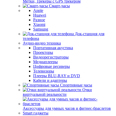
Метки, Трекеры с GPS трекером
Смарт-часы
Apple
Huawei
Разное
Xiaomi
Samsung
Док-станция для
телефона
Аудио-видео техника
Портативная акустика
Проекторы
Видеорегистраторы
Медиаплееры
Цифровые ресиверы
Телевизоры
Плееры BLU-RAY и DVD
Кабели и адаптеры
Спортивные часы
Очки
виртуальной реальности
Аксессуары для умных часов и фитнес-браслетов
Smart гаджеты