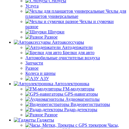
Стилусы
Услуга
Чехлы для
планшетов универсальные
Чехлы и сумочки
разное
Шнурки
Разное
Автоаксессуары
Автодержатели
Брелки для авто
Автомобильные очистительи воздуха
Запчасти
Разное
Колеса и шины
АЗУ
Автоэлектроника
FM-модуляторы
GPS-навигаторы
Аудиомагнитолы
Видеорегистраторы
Радар-детекторы
Разное
Гаджеты
Часы,