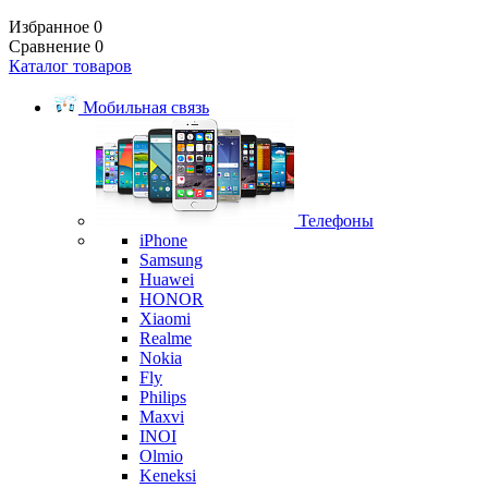
Избранное
0
Сравнение
0
Каталог товаров
Мобильная связь
Телефоны
iPhone
Samsung
Huawei
HONOR
Xiaomi
Realme
Nokia
Fly
Philips
Maxvi
INOI
Olmio
Keneksi