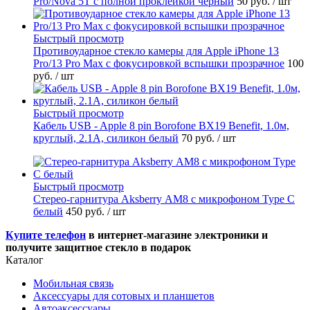
Pro/Nova 5T с полной проклейкой чёрный
50 руб.
/ шт
Быстрый просмотр
Противоударное стекло камеры для Apple iPhone 13
Pro/13 Pro Max с фокусировкой вспышки прозрачное
100
руб.
/ шт
Быстрый просмотр
Кабель USB - Apple 8 pin Borofone BX19 Benefit, 1.0м,
круглый, 2.1A, силикон белый
70 руб.
/ шт
Быстрый просмотр
Стерео-гарнитура Aksberry АM8 с микрофоном Type C
белый
450 руб.
/ шт
Купите телефон
в интернет-магазине электроники и
получите защитное стекло в подарок
Каталог
Мобильная связь
Аксессуары для сотовых и планшетов
Автоаксессуары