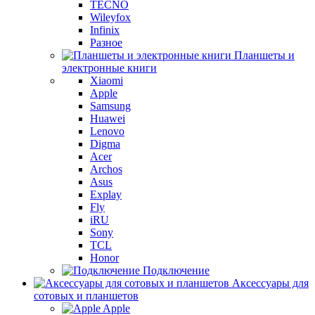
TECNO
Wileyfox
Infinix
Разное
Планшеты и
электронные книги
Xiaomi
Apple
Samsung
Huawei
Lenovo
Digma
Acer
Archos
Asus
Explay
Fly
iRU
Sony
TCL
Honor
Подключение
Аксессуары для
сотовых и планшетов
Apple