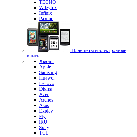
TECNO
Wileyfox
Infinix
Разное
Планшеты и электронные
книги
Xiaomi
Apple
Samsung
Huawei
Lenovo
Digma
Acer
Archos
Asus
Explay
Fly
iRU
Sony
TCL