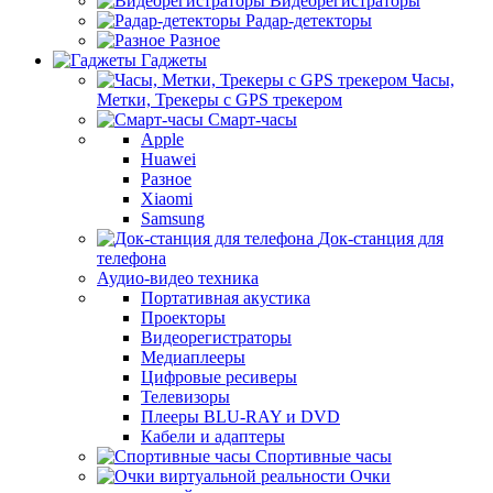
Видеорегистраторы
Радар-детекторы
Разное
Гаджеты
Часы,
Метки, Трекеры с GPS трекером
Смарт-часы
Apple
Huawei
Разное
Xiaomi
Samsung
Док-станция для
телефона
Аудио-видео техника
Портативная акустика
Проекторы
Видеорегистраторы
Медиаплееры
Цифровые ресиверы
Телевизоры
Плееры BLU-RAY и DVD
Кабели и адаптеры
Спортивные часы
Очки