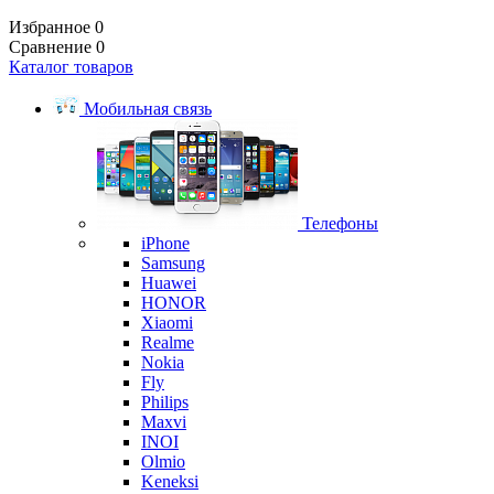
Избранное
0
Сравнение
0
Каталог товаров
Мобильная связь
Телефоны
iPhone
Samsung
Huawei
HONOR
Xiaomi
Realme
Nokia
Fly
Philips
Maxvi
INOI
Olmio
Keneksi