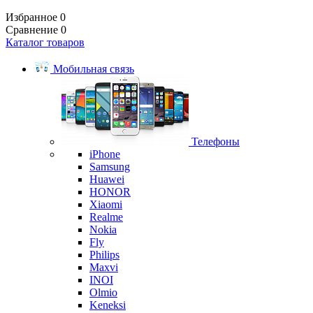
Избранное
0
Сравнение
0
Каталог товаров
Мобильная связь
Телефоны
iPhone
Samsung
Huawei
HONOR
Xiaomi
Realme
Nokia
Fly
Philips
Maxvi
INOI
Olmio
Keneksi