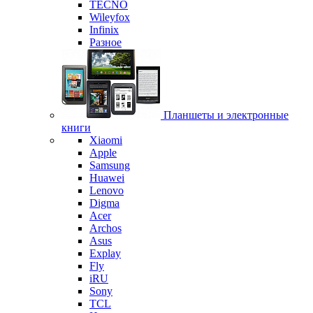
TECNO
Wileyfox
Infinix
Разное
Планшеты и электронные
книги
Xiaomi
Apple
Samsung
Huawei
Lenovo
Digma
Acer
Archos
Asus
Explay
Fly
iRU
Sony
TCL