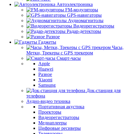
Автоэлектроника
FM-модуляторы
GPS-навигаторы
Аудиомагнитолы
Видеорегистраторы
Радар-детекторы
Разное
Гаджеты
Часы,
Метки, Трекеры с GPS трекером
Смарт-часы
Apple
Huawei
Разное
Xiaomi
Samsung
Док-станция для
телефона
Аудио-видео техника
Портативная акустика
Проекторы
Видеорегистраторы
Медиаплееры
Цифровые ресиверы
Телевизоры