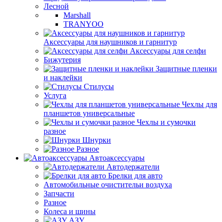
Лесной
Marshall
TRANYOO
Аксессуары для наушников и гарнитур
Аксессуары для селфи
Бижутерия
Защитные пленки
и наклейки
Стилусы
Услуга
Чехлы для
планшетов универсальные
Чехлы и сумочки
разное
Шнурки
Разное
Автоаксессуары
Автодержатели
Брелки для авто
Автомобильные очистительи воздуха
Запчасти
Разное
Колеса и шины
АЗУ