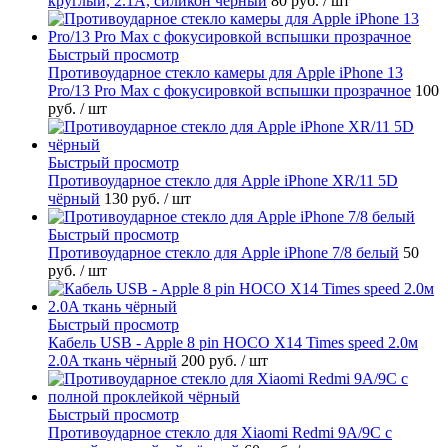
круглый, 2.1A, силикон чёрный
80 руб.
/ шт
Быстрый просмотр
Противоударное стекло камеры для Apple iPhone 13
Pro/13 Pro Max с фокусировкой вспышки прозрачное
100
руб.
/ шт
Быстрый просмотр
Противоударное стекло для Apple iPhone XR/11 5D
чёрный
130 руб.
/ шт
Быстрый просмотр
Противоударное стекло для Apple iPhone 7/8 белый
50
руб.
/ шт
Быстрый просмотр
Кабель USB - Apple 8 pin HOCO X14 Times speed 2.0м
2.0A ткань чёрный
200 руб.
/ шт
Быстрый просмотр
Противоударное стекло для Xiaomi Redmi 9A/9C с