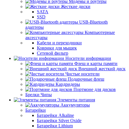
Модемы и роутеры
Жесткие диски
SATA
SSD
USB-Bluetooth
адаптеры
Компьютерные
аксессуары
Кабели и переходники
Коврики для мышек
Сетевой фильтр
Носители информации
Флеш и карты памяти
Внешний жесткий диск
Чистые носители
Подарочные флеш
Кардридеры
Портмоне для дисков
Брелки Чипы
Элементы питания
Аккумуляторы
Батарейки
Батарейки Alkaline
Батарейки Silver Oxide
Батарейки Lithium