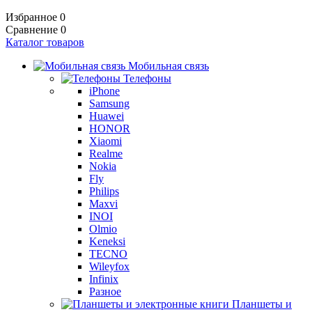
Избранное
0
Сравнение
0
Каталог товаров
Мобильная связь
Телефоны
iPhone
Samsung
Huawei
HONOR
Xiaomi
Realme
Nokia
Fly
Philips
Maxvi
INOI
Olmio
Keneksi
TECNO
Wileyfox
Infinix
Разное
Планшеты и