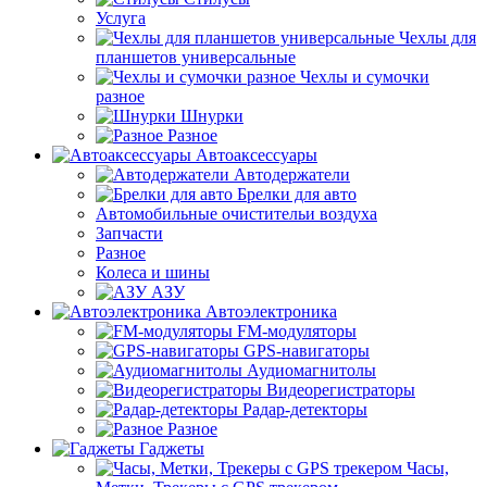
Услуга
Чехлы для
планшетов универсальные
Чехлы и сумочки
разное
Шнурки
Разное
Автоаксессуары
Автодержатели
Брелки для авто
Автомобильные очистительи воздуха
Запчасти
Разное
Колеса и шины
АЗУ
Автоэлектроника
FM-модуляторы
GPS-навигаторы
Аудиомагнитолы
Видеорегистраторы
Радар-детекторы
Разное
Гаджеты
Часы,