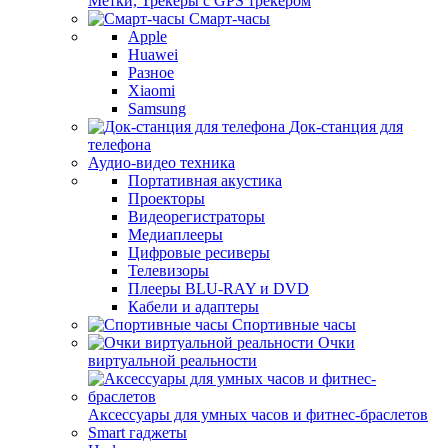
Метки, Трекеры с GPS трекером
Смарт-часы
Apple
Huawei
Разное
Xiaomi
Samsung
Док-станция для
телефона
Аудио-видео техника
Портативная акустика
Проекторы
Видеорегистраторы
Медиаплееры
Цифровые ресиверы
Телевизоры
Плееры BLU-RAY и DVD
Кабели и адаптеры
Спортивные часы
Очки
виртуальной реальности
Аксессуары для умных часов и фитнес-браслетов
Smart гаджеты