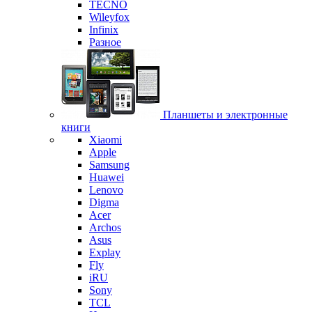
TECNO
Wileyfox
Infinix
Разное
Планшеты и электронные
книги
Xiaomi
Apple
Samsung
Huawei
Lenovo
Digma
Acer
Archos
Asus
Explay
Fly
iRU
Sony
TCL