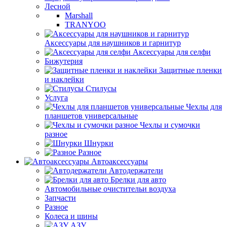
Лесной
Marshall
TRANYOO
Аксессуары для наушников и гарнитур
Аксессуары для селфи
Бижутерия
Защитные пленки
и наклейки
Стилусы
Услуга
Чехлы для
планшетов универсальные
Чехлы и сумочки
разное
Шнурки
Разное
Автоаксессуары
Автодержатели
Брелки для авто
Автомобильные очистительи воздуха
Запчасти
Разное
Колеса и шины
АЗУ