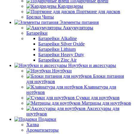
Подарочные флеш
Кардридеры
Портмоне для дисков
Брелки Чипы
Элементы питания
Аккумуляторы
Батарейки
Батарейки Alkaline
Батарейки Silver Oxide
Батарейки Lithium
Батарейки Heavy Duty
Батарейки Zinc Air
Ноутбуки и аксессуары
Ноутбуки
Блоки питания
для ноутбуков
Клавиатура для
нотбуков
Сумки для ноутбуков
Матрицы для ноутбуков
Аксессуары для
ноутбуков
Подарки
Халва
Ароматизаторы