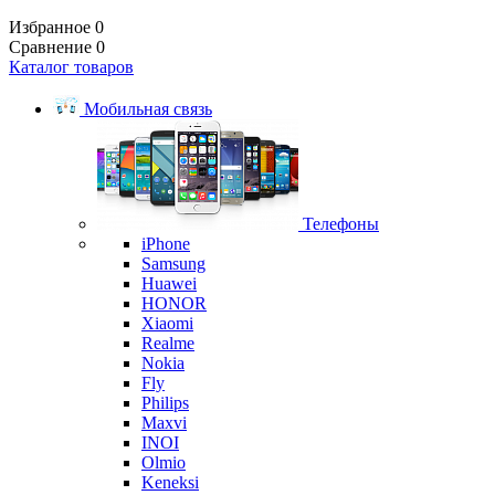
Избранное
0
Сравнение
0
Каталог товаров
Мобильная связь
Телефоны
iPhone
Samsung
Huawei
HONOR
Xiaomi
Realme
Nokia
Fly
Philips
Maxvi
INOI
Olmio
Keneksi