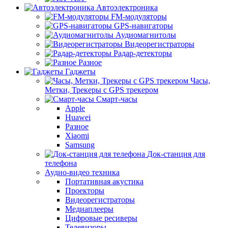
Автоэлектроника
FM-модуляторы
GPS-навигаторы
Аудиомагнитолы
Видеорегистраторы
Радар-детекторы
Разное
Гаджеты
Часы,
Метки, Трекеры с GPS трекером
Смарт-часы
Apple
Huawei
Разное
Xiaomi
Samsung
Док-станция для
телефона
Аудио-видео техника
Портативная акустика
Проекторы
Видеорегистраторы
Медиаплееры
Цифровые ресиверы
Телевизоры