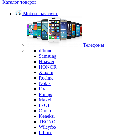
Каталог товаров
Мобильная связь
Телефоны
iPhone
Samsung
Huawei
HONOR
Xiaomi
Realme
Nokia
Fly
Philips
Maxvi
INOI
Olmio
Keneksi
TECNO
Wileyfox
Infinix