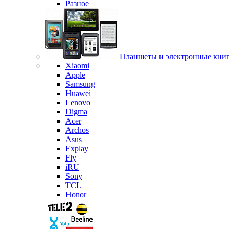
Разное
Планшеты и электронные кни
Xiaomi
Apple
Samsung
Huawei
Lenovo
Digma
Acer
Archos
Asus
Explay
Fly
iRU
Sony
TCL
Honor