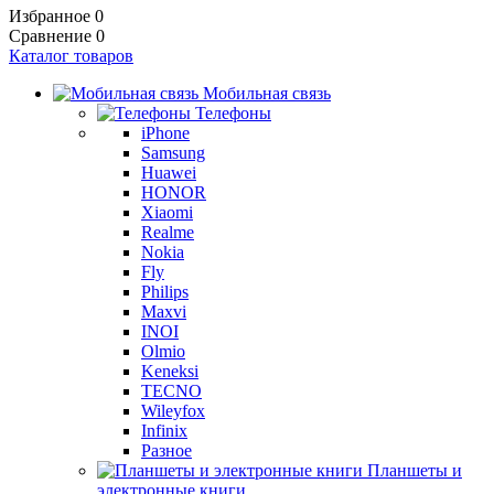
Избранное
0
Сравнение
0
Каталог товаров
Мобильная связь
Телефоны
iPhone
Samsung
Huawei
HONOR
Xiaomi
Realme
Nokia
Fly
Philips
Maxvi
INOI
Olmio
Keneksi
TECNO
Wileyfox
Infinix
Разное
Планшеты и
электронные книги