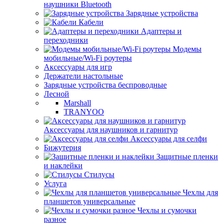
наушники Bluetooth
Зарядные устройства
Кабели
Адаптеры и
переходники
Модемы
мобильные/Wi-Fi роутеры
Аксессуары для игр
Держатели настольные
Зарядные устройства беспроводные
Лесной
Marshall
TRANYOO
Аксессуары для наушников и гарнитур
Аксессуары для селфи
Бижутерия
Защитные пленки
и наклейки
Стилусы
Услуга
Чехлы для
планшетов универсальные
Чехлы и сумочки
разное