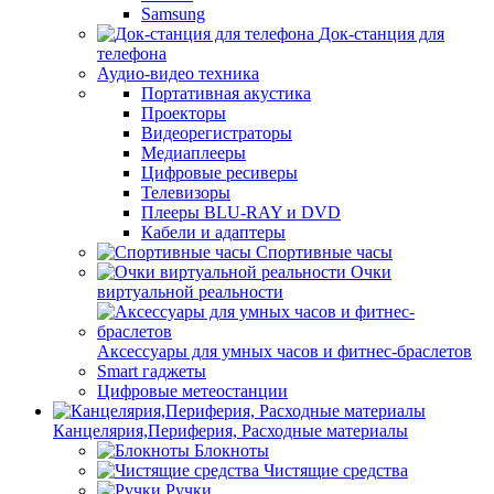
Samsung
Док-станция для
телефона
Аудио-видео техника
Портативная акустика
Проекторы
Видеорегистраторы
Медиаплееры
Цифровые ресиверы
Телевизоры
Плееры BLU-RAY и DVD
Кабели и адаптеры
Спортивные часы
Очки
виртуальной реальности
Аксессуары для умных часов и фитнес-браслетов
Smart гаджеты
Цифровые метеостанции
Канцелярия,Периферия, Расходные материалы
Блокноты
Чистящие средства
Ручки