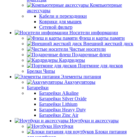
Компьютерные
аксессуары
Кабели и переходники
Коврики для мышек
Сетевой фильтр
Носители информации
Флеш и карты памяти
Внешний жесткий диск
Чистые носители
Подарочные флеш
Кардридеры
Портмоне для дисков
Брелки Чипы
Элементы питания
Аккумуляторы
Батарейки
Батарейки Alkaline
Батарейки Silver Oxide
Батарейки Lithium
Батарейки Heavy Duty
Батарейки Zinc Air
Ноутбуки и аксессуары
Ноутбуки
Блоки питания