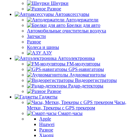
Шнурки
Разное
Автоаксессуары
Автодержатели
Брелки для авто
Автомобильные очистительи воздуха
Запчасти
Разное
Колеса и шины
АЗУ
Автоэлектроника
FM-модуляторы
GPS-навигаторы
Аудиомагнитолы
Видеорегистраторы
Радар-детекторы
Разное
Гаджеты
Часы,
Метки, Трекеры с GPS трекером
Смарт-часы
Apple
Huawei
Разное
Xiaomi