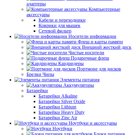
адаптеры
Компьютерные
аксессуары
Кабели и переходники
Коврики для мышек
Сетевой фильтр
Носители информации
Флеш и карты памяти
Внешний жесткий диск
Чистые носители
Подарочные флеш
Кардридеры
Портмоне для дисков
Брелки Чипы
Элементы питания
Аккумуляторы
Батарейки
Батарейки Alkaline
Батарейки Silver Oxide
Батарейки Lithium
Батарейки Heavy Duty
Батарейки Zinc Air
Ноутбуки и аксессуары
Ноутбуки
Блоки питания