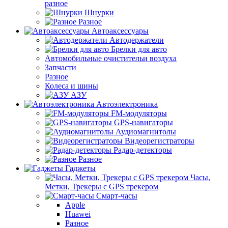
разное
Шнурки
Разное
Автоаксессуары
Автодержатели
Брелки для авто
Автомобильные очистительи воздуха
Запчасти
Разное
Колеса и шины
АЗУ
Автоэлектроника
FM-модуляторы
GPS-навигаторы
Аудиомагнитолы
Видеорегистраторы
Радар-детекторы
Разное
Гаджеты
Часы,
Метки, Трекеры с GPS трекером
Смарт-часы
Apple
Huawei
Разное