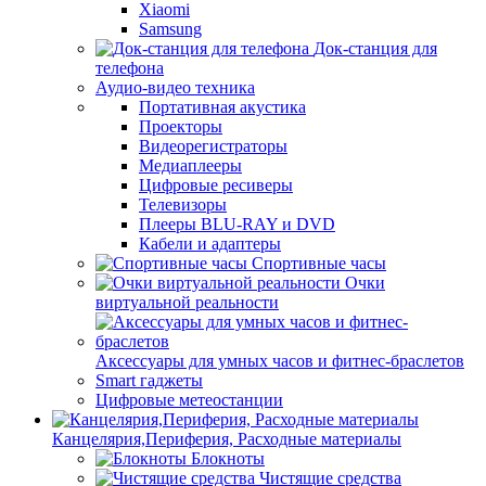
Xiaomi
Samsung
Док-станция для
телефона
Аудио-видео техника
Портативная акустика
Проекторы
Видеорегистраторы
Медиаплееры
Цифровые ресиверы
Телевизоры
Плееры BLU-RAY и DVD
Кабели и адаптеры
Спортивные часы
Очки
виртуальной реальности
Аксессуары для умных часов и фитнес-браслетов
Smart гаджеты
Цифровые метеостанции
Канцелярия,Периферия, Расходные материалы
Блокноты
Чистящие средства